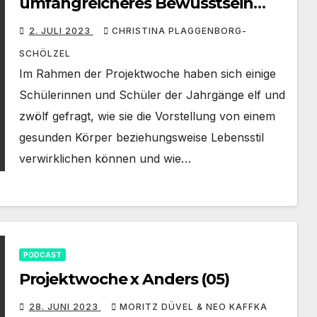
umfangreicheres Bewusstsein
entwickeln
2. JULI 2023
CHRISTINA PLAGGENBORG-
SCHÖLZEL
Im Rahmen der Projektwoche haben sich einige
Schülerinnen und Schüler der Jahrgänge elf und
zwölf gefragt, wie sie die Vorstellung von einem
gesunden Körper beziehungsweise Lebensstil
verwirklichen können und wie…
PODCAST
Projektwoche x Anders (05)
28. JUNI 2023
MORITZ DÜVEL & NEO KAFFKA