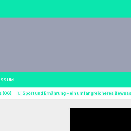
ESSUM
s (06)
Sport und Ernährung – ein umfangreicheres Bewuss