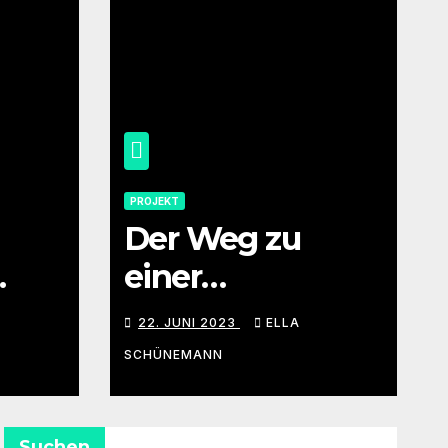
PROJEKT
Der Weg zu
einer
 Wie
klimafreundliche
22. JUNI 2023
ELLA
n Schule
SCHÜNEMANN
Suchen