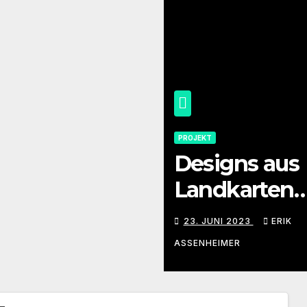
PROJEKT
Designs aus
Landkarten
herstellen –
23. JUNI 2023
ERIK
geht das?
ASSENHEIMER