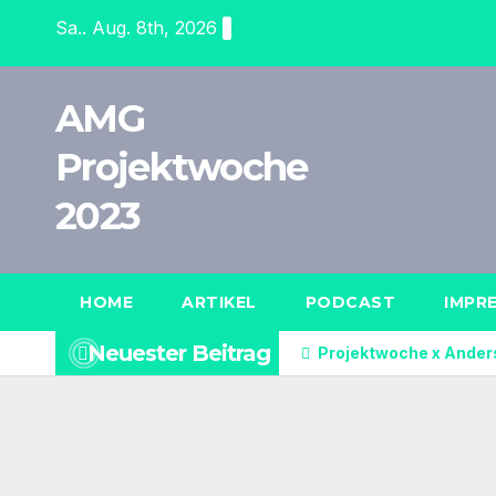
Zum
Sa.. Aug. 8th, 2026
Inhalt
springen
AMG
Projektwoche
2023
HOME
ARTIKEL
PODCAST
IMPR
Neuester Beitrag
Projektwoche x Ander